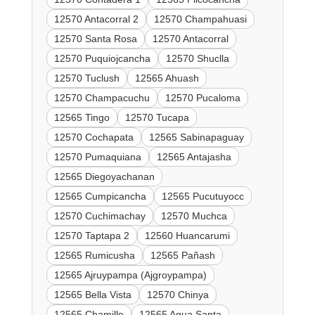
12570 Antacorral 2
12570 Champahuasi
12570 Santa Rosa
12570 Antacorral
12570 Puquiojcancha
12570 Shuclla
12570 Tuclush
12565 Ahuash
12570 Champacuchu
12570 Pucaloma
12565 Tingo
12570 Tucapa
12570 Cochapata
12565 Sabinapaguay
12570 Pumaquiana
12565 Antajasha
12565 Diegoyachanan
12565 Cumpicancha
12565 Pucutuyocc
12570 Cuchimachay
12570 Muchca
12570 Taptapa 2
12560 Huancarumi
12565 Rumicusha
12565 Pañash
12565 Ajruypampa (Ajgroypampa)
12565 Bella Vista
12570 Chinya
12565 Chamille
12565 Agua Santa