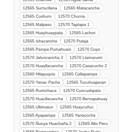
12565 Suctucllana
12565 Matacancha
12565 Cushuro
12570 Churria
12565 Malpaso
12570 Taptapa 1
12565 Huayhuaypata
12565 Lachoc
12565 Ishacancha
12570 Putaja
12565 Pampa Pumahuasi
12570 Cuyo
12570 Jatuncancha 3
12570 Llamarumi
12570 Huayllacancha
12570 Casacucho 2
12560 Hilapuquio
12565 Callapampa
12570 Yanac Pacha
12565 Tucuhuajanan
12565 Rumichaca
12570 Cuncushpata
12570 Huacllacancha
12570 Bernapahuay
12565 Ultimatun
12565 Huaycuñuc
12565 Ayapampa
12565 Yanacocha
12570 Ñunya Huachaña 2
12565 Alto Peru
12565 Pampaishpa
12570 Jacha Rumi