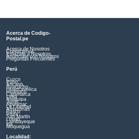
Acerca de Codigo-
Postal.pe
Acerca de Nosotros
Contáctenos
Enlázate a Nosotros
Anúnciate con Nosotros
Preguntas Frecuentes
Perú
Cuzco
Puno
Ancash
Ayacucho
Huancavelica
Huanuco
Cajamarca
Lima
Arequipa
Junín
Apurimac
La Libertad
Amazonas
Pasco
Piura
San Martín
Loreto
Lambayeque
Ica
Moquegua
Localidad: