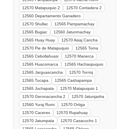
12570 Matapuquio 2
12570 Contadera 2
12560 Departamento Ganadero
12570 Shullac
12565 Pampamachay
12565 Bugiac
12560 Jatunmachay
12565 Huay Huay
12570 Asiaj Cancha
12570 Pie de Matapuquio
12565 Toma
12565 Cebollahuasi
12570 Manerca
12565 Huacomarca
12565 Hachaspuquio
12565 Jarguascancha
12570 Torrioj
12565 Tucapa
12565 Cashapampa
12565 Juchapata
12570 Matapuquio 1
12570 Geronacancha 2
12570 Jatunjasha
12560 Yuraj Rumi
12570 Ortiga
12570 Caceres
12570 Rupahuay
12570 Jatumpata
12570 Casacucho 1
12565 Lacsacocha
12565 Chijyac