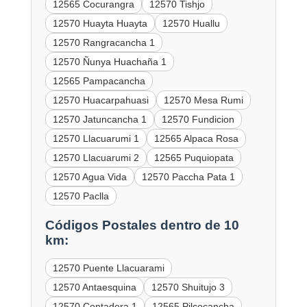
12565 Cocurangra
12570 Tishjo
12570 Huayta Huayta
12570 Huallu
12570 Rangracancha 1
12570 Ñunya Huachaña 1
12565 Pampacancha
12570 Huacarpahuasi
12570 Mesa Rumi
12570 Jatuncancha 1
12570 Fundicion
12570 Llacuarumi 1
12565 Alpaca Rosa
12570 Llacuarumi 2
12565 Puquiopata
12570 Agua Vida
12570 Paccha Pata 1
12570 Paclla
Códigos Postales dentro de 10
km:
12570 Puente Llacuarami
12570 Antaesquina
12570 Shuitujo 3
12570 Contadera 1
12565 Pilcocancha