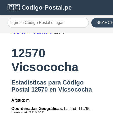
🇵🇪 Codigo-Postal.pe
SEARC
Ingrese Código Postal o lugar
Perú
Junín
Vicsococha
12570
12570
Vicsococha
Estadísticas para Código
Postal 12570 en Vicsococha
Altitud:
m
Coordenadas Geográficas:
Latitud -11.796,