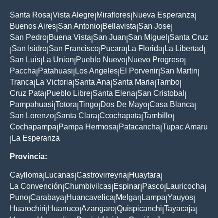
Santa Rosa
Vista Alegre
Miraflores
Nueva Esperanza
|
|
|
|
Buenos Aires
San Antonio
Bellavista
San Jose
|
|
|
|
San Pedro
Buena Vista
San Juan
San Miguel
Santa Cruz
|
|
|
|
San Isidro
San Francisco
Pucara
La Florida
La Libertad
|
|
|
|
|
|
San Luis
La Union
Pueblo Nuevo
Nuevo Progreso
|
|
|
|
Paccha
Patahuasi
Los Angeles
El Porvenir
San Martin
|
|
|
|
|
Tranca
La Victoria
Santa Ana
Santa Maria
Tambo
|
|
|
|
|
Cruz Pata
Pueblo Libre
Santa Elena
San Cristobal
|
|
|
|
Pampahuasi
Totora
Tingo
Dos De Mayo
Casa Blanca
|
|
|
|
|
San Lorenzo
Santa Clara
Ccochapata
Tambillo
|
|
|
|
Cochapampa
Pampa Hermosa
Patacancha
Tupac Amaru
|
|
|
La Esperanza
|
Provincia:
Caylloma
Lucanas
Castrovirreyna
Huaytara
|
|
|
|
La Convención
Chumbivilcas
Espinar
Pasco
Lauricocha
|
|
|
|
|
Puno
Carabaya
Huancavelica
Melgar
Lampa
Yauyos
|
|
|
|
|
|
Huarochiri
Huanuco
Azangaro
Quispicanchi
Tayacaja
|
|
|
|
|