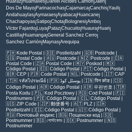
Huaraz
Huamalies
Daniel Alcides Carrión
Jaen
|
|
|
|
Dos De Mayo
Parinacochas
Cajamarca
Canchis
Yauli
|
|
|
|
|
Andahuaylas
Aymaraes
Ayabaca
Huancane
|
|
|
|
Chachapoyas
Satipo
Chota
Bolognesi
Ambo
|
|
|
|
|
Víctor Fajardo
Luya
Pataz
Chucuito
Huaura
Huari
|
|
|
|
|
|
Castilla
Huamanga
General Sanchez Cerro
|
|
|
Sanchez Carrión
Maynas
Arequipa
|
|
🇵🇭
Kode Postal
| 🇩🇪
Postleitzahl
| 🇬🇧
Postcode
|
🇸🇬
Postal Code
| 🇦🇺
Postcode
| 🇳🇿
Postcode
| 🇨🇦
Postal Code
| 🇿🇦
Postal Code
| 🇲🇾
Poskod
| 🇲🇽
Código Postal
| 🇪🇸
Código Postal
| 🇵🇹
Código Postal
|
🇧🇷
CEP
| 🇫🇷
Code Postal
| 🇳🇱
Postcode
| 🇮🇹
CAP
| 🇹🇭
รหัสไปรษณีย์
| 🇵🇰
پوسٹل کوڈ
| 🇮🇳
पिन कोड
| 🇨🇴
Código Postal
| 🇦🇷
Código Postal
| 🇰🇷
우편번호
| 🇹🇷
Posta Kodu
| 🇵🇱
Kod Pocztowy
| 🇷🇴
Cod Poștal
| 🇫🇮
Postinumero
| 🇵🇪
Código Postal
| 🇨🇱
Código Postal
|
🇺🇸
ZIP Code
| 🇯🇵
郵便番号
| 🇦🇹
PLZ
| 🇨🇭
Postleitzahl
| 🇪🇨
Código Postal
| 🇺🇾
Código Postal
|
🇷🇺
Почтовый индекс
| 🇧🇬
Пощенски код
| 🇸🇪
Postnummer
| 🇧🇩
পোস্টকোড
| 🇩🇰
Postnummer
| 🇳🇴
Postnummer