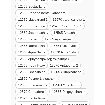
12565 Suctucllana
12560 Departamento Ganadero
12570 Llacuarumi 2
12570 Jatuncancha 1
12565 Rumichaca
12570 Paccha Pata 1
12560 Jatunmachay
12565 Ahuash
12565 Pañash
12565 Ayapampa
12565 Yanacocha
12565 Pucutuyocc
12565 Agua Santa
12570 Agua Vida
12565 Ajruypampa (Ajgroypampa)
12565 Huay Huay
12570 Antacorral 2
12565 Ishacancha
12565 Cumpicancha
12570 Puente Llacuarami
12565 Huacomarca
12560 Yuraj Rumi
12570 Contadera 1
12565 Diegoyachanan
12570 Santa Rosa
12565 Pampa Pumahuasi
12570 Antacorral