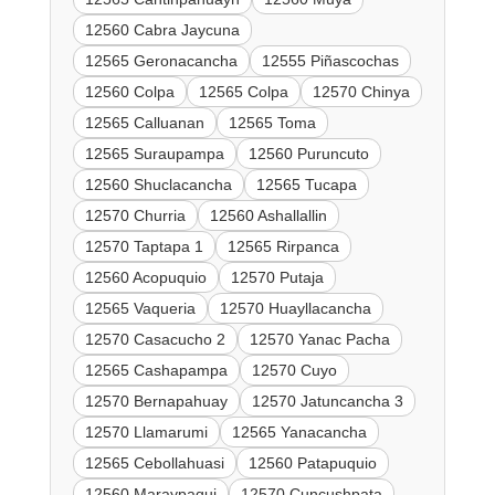
12560 Cabra Jaycuna
12565 Geronacancha
12555 Piñascochas
12560 Colpa
12565 Colpa
12570 Chinya
12565 Calluanan
12565 Toma
12565 Suraupampa
12560 Puruncuto
12560 Shuclacancha
12565 Tucapa
12570 Churria
12560 Ashallallin
12570 Taptapa 1
12565 Rirpanca
12560 Acopuquio
12570 Putaja
12565 Vaqueria
12570 Huayllacancha
12570 Casacucho 2
12570 Yanac Pacha
12565 Cashapampa
12570 Cuyo
12570 Bernapahuay
12570 Jatuncancha 3
12570 Llamarumi
12565 Yanacancha
12565 Cebollahuasi
12560 Patapuquio
12560 Maraypaqui
12570 Cuncushpata