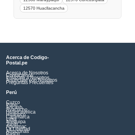
12570 Huacllacancha
Acerca de Codigo-
Postal.pe
Acerca de Nosotros
Contáctenos
Enlázate a Nosotros
Anúnciate con Nosotros
Preguntas Frecuentes
Perú
Cuzco
Puno
Ancash
Ayacucho
Huancavelica
Huanuco
Cajamarca
Lima
Arequipa
Junín
Apurimac
La Libertad
Amazonas
Pasco