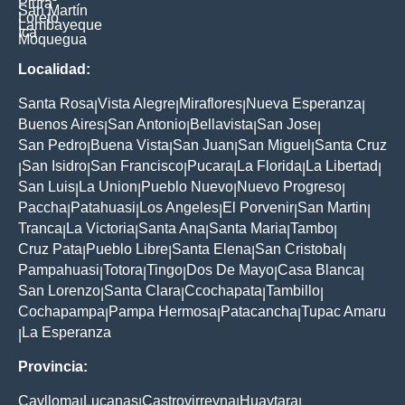
Piura
San Martín
Loreto
Lambayeque
Ica
Moquegua
Localidad:
Santa Rosa
Vista Alegre
Miraflores
Nueva Esperanza
|
|
|
|
Buenos Aires
San Antonio
Bellavista
San Jose
|
|
|
|
San Pedro
Buena Vista
San Juan
San Miguel
Santa Cruz
|
|
|
|
San Isidro
San Francisco
Pucara
La Florida
La Libertad
|
|
|
|
|
|
San Luis
La Union
Pueblo Nuevo
Nuevo Progreso
|
|
|
|
Paccha
Patahuasi
Los Angeles
El Porvenir
San Martin
|
|
|
|
|
Tranca
La Victoria
Santa Ana
Santa Maria
Tambo
|
|
|
|
|
Cruz Pata
Pueblo Libre
Santa Elena
San Cristobal
|
|
|
|
Pampahuasi
Totora
Tingo
Dos De Mayo
Casa Blanca
|
|
|
|
|
San Lorenzo
Santa Clara
Ccochapata
Tambillo
|
|
|
|
Cochapampa
Pampa Hermosa
Patacancha
Tupac Amaru
|
|
|
La Esperanza
|
Provincia:
Caylloma
Lucanas
Castrovirreyna
Huaytara
|
|
|
|