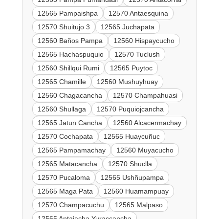
12565 Pampaishpa
12570 Antaesquina
12570 Shuitujo 3
12565 Juchapata
12560 Baños Pampa
12560 Hispaycucho
12565 Hachaspuquio
12570 Tuclush
12560 Shillqui Rumi
12565 Puytoc
12565 Chamille
12560 Mushuyhuay
12560 Chagacancha
12570 Champahuasi
12560 Shullaga
12570 Puquiojcancha
12565 Jatun Cancha
12560 Alcacermachay
12570 Cochapata
12565 Huaycuñuc
12565 Pampamachay
12560 Muyacucho
12565 Matacancha
12570 Shuclla
12570 Pucaloma
12565 Ushñupampa
12565 Maga Pata
12560 Huamampuay
12570 Champacuchu
12565 Malpaso
12565 Antajacha Yuraccancha