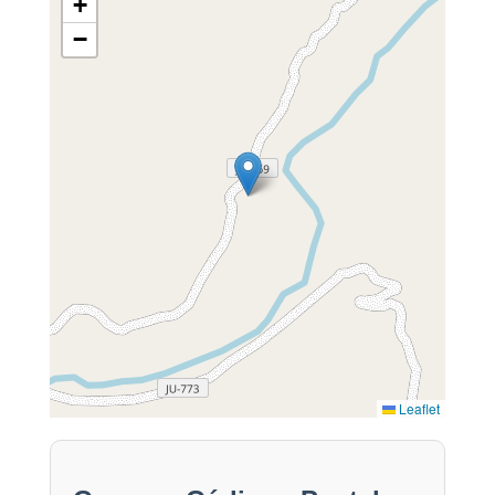
+
−
Leaflet