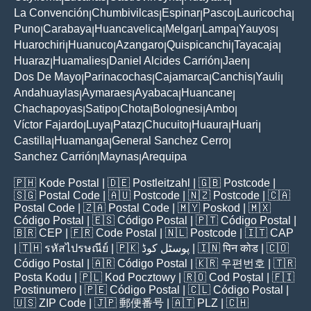
La Convención
Chumbivilcas
Espinar
Pasco
Lauricocha
|
|
|
|
|
Puno
Carabaya
Huancavelica
Melgar
Lampa
Yauyos
|
|
|
|
|
|
Huarochiri
Huanuco
Azangaro
Quispicanchi
Tayacaja
|
|
|
|
|
Huaraz
Huamalies
Daniel Alcides Carrión
Jaen
|
|
|
|
Dos De Mayo
Parinacochas
Cajamarca
Canchis
Yauli
|
|
|
|
|
Andahuaylas
Aymaraes
Ayabaca
Huancane
|
|
|
|
Chachapoyas
Satipo
Chota
Bolognesi
Ambo
|
|
|
|
|
Víctor Fajardo
Luya
Pataz
Chucuito
Huaura
Huari
|
|
|
|
|
|
Castilla
Huamanga
General Sanchez Cerro
|
|
|
Sanchez Carrión
Maynas
Arequipa
|
|
🇵🇭
Kode Postal
| 🇩🇪
Postleitzahl
| 🇬🇧
Postcode
|
🇸🇬
Postal Code
| 🇦🇺
Postcode
| 🇳🇿
Postcode
| 🇨🇦
Postal Code
| 🇿🇦
Postal Code
| 🇲🇾
Poskod
| 🇲🇽
Código Postal
| 🇪🇸
Código Postal
| 🇵🇹
Código Postal
|
🇧🇷
CEP
| 🇫🇷
Code Postal
| 🇳🇱
Postcode
| 🇮🇹
CAP
| 🇹🇭
รหัสไปรษณีย์
| 🇵🇰
پوسٹل کوڈ
| 🇮🇳
पिन कोड
| 🇨🇴
Código Postal
| 🇦🇷
Código Postal
| 🇰🇷
우편번호
| 🇹🇷
Posta Kodu
| 🇵🇱
Kod Pocztowy
| 🇷🇴
Cod Poștal
| 🇫🇮
Postinumero
| 🇵🇪
Código Postal
| 🇨🇱
Código Postal
|
🇺🇸
ZIP Code
| 🇯🇵
郵便番号
| 🇦🇹
PLZ
| 🇨🇭