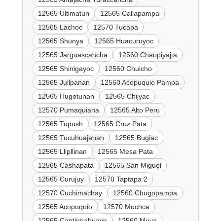
12565 Ultimatun
12565 Callapampa
12565 Lachoc
12570 Tucapa
12565 Shunya
12565 Huacuruyoc
12565 Jarguascancha
12560 Chaupiyajta
12565 Shinigayoc
12560 Chuicho
12565 Jullpanan
12560 Acopuquio Pampa
12565 Hugotunan
12565 Chijyac
12570 Pumaquiana
12565 Alto Peru
12565 Tupush
12565 Cruz Pata
12565 Tucuhuajanan
12565 Bugiac
12565 Llipllinan
12565 Mesa Pata
12565 Cashapata
12565 San Miguel
12565 Curujuy
12570 Taptapa 2
12570 Cuchimachay
12560 Chugopampa
12565 Acopuquio
12570 Muchca
12565 Cantinpahuayn
12560 Muya