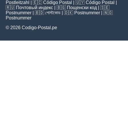
Postleitzahl
| 🇪🇨
Código Postal
| 🇺🇾
Código Postal
|
🇷🇺
Почтовый индекс
| 🇧🇬
Пощенски код
| 🇸🇪
Postnummer
| 🇧🇩
পোস্টকোড
| 🇩🇰
Postnummer
| 🇳🇴
Postnummer
© 2026 Codigo-Postal.pe