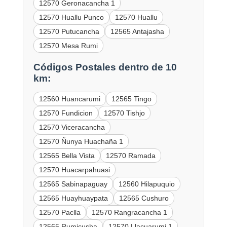
12570 Geronacancha 1
12570 Huallu Punco
12570 Huallu
12570 Putucancha
12565 Antajasha
12570 Mesa Rumi
Códigos Postales dentro de 10
km:
12560 Huancarumi
12565 Tingo
12570 Fundicion
12570 Tishjo
12570 Viceracancha
12570 Ñunya Huachaña 1
12565 Bella Vista
12570 Ramada
12570 Huacarpahuasi
12565 Sabinapaguay
12560 Hilapuquio
12565 Huayhuaypata
12565 Cushuro
12570 Paclla
12570 Rangracancha 1
12565 Rumicusha
12570 Llacuarumi 1