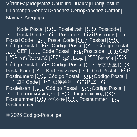
Víctor Fajardo
Pataz
Chucuito
Huaura
Huari
Castilla
|
|
|
|
|
|
Huamanga
General Sanchez Cerro
Sanchez Carrión
|
|
|
Maynas
Arequipa
|
🇵🇭
Kode Postal
| 🇩🇪
Postleitzahl
| 🇬🇧
Postcode
|
🇸🇬
Postal Code
| 🇦🇺
Postcode
| 🇳🇿
Postcode
| 🇨🇦
Postal Code
| 🇿🇦
Postal Code
| 🇲🇾
Poskod
| 🇲🇽
Código Postal
| 🇪🇸
Código Postal
| 🇵🇹
Código Postal
|
🇧🇷
CEP
| 🇫🇷
Code Postal
| 🇳🇱
Postcode
| 🇮🇹
CAP
| 🇹🇭
รหัสไปรษณีย์
| 🇵🇰
پوسٹل کوڈ
| 🇮🇳
पिन कोड
| 🇨🇴
Código Postal
| 🇦🇷
Código Postal
| 🇰🇷
우편번호
| 🇹🇷
Posta Kodu
| 🇵🇱
Kod Pocztowy
| 🇷🇴
Cod Poștal
| 🇫🇮
Postinumero
| 🇵🇪
Código Postal
| 🇨🇱
Código Postal
|
🇺🇸
ZIP Code
| 🇯🇵
郵便番号
| 🇦🇹
PLZ
| 🇨🇭
Postleitzahl
| 🇪🇨
Código Postal
| 🇺🇾
Código Postal
|
🇷🇺
Почтовый индекс
| 🇧🇬
Пощенски код
| 🇸🇪
Postnummer
| 🇧🇩
পোস্টকোড
| 🇩🇰
Postnummer
| 🇳🇴
Postnummer
© 2026 Codigo-Postal.pe