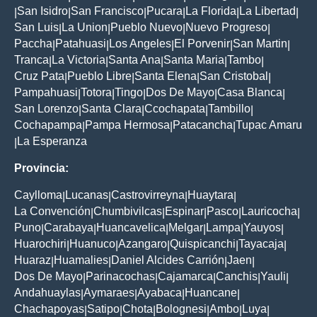
San Isidro
San Francisco
Pucara
La Florida
La Libertad
|
|
|
|
|
|
San Luis
La Union
Pueblo Nuevo
Nuevo Progreso
|
|
|
|
Paccha
Patahuasi
Los Angeles
El Porvenir
San Martin
|
|
|
|
|
Tranca
La Victoria
Santa Ana
Santa Maria
Tambo
|
|
|
|
|
Cruz Pata
Pueblo Libre
Santa Elena
San Cristobal
|
|
|
|
Pampahuasi
Totora
Tingo
Dos De Mayo
Casa Blanca
|
|
|
|
|
San Lorenzo
Santa Clara
Ccochapata
Tambillo
|
|
|
|
Cochapampa
Pampa Hermosa
Patacancha
Tupac Amaru
|
|
|
La Esperanza
|
Provincia:
Caylloma
Lucanas
Castrovirreyna
Huaytara
|
|
|
|
La Convención
Chumbivilcas
Espinar
Pasco
Lauricocha
|
|
|
|
|
Puno
Carabaya
Huancavelica
Melgar
Lampa
Yauyos
|
|
|
|
|
|
Huarochiri
Huanuco
Azangaro
Quispicanchi
Tayacaja
|
|
|
|
|
Huaraz
Huamalies
Daniel Alcides Carrión
Jaen
|
|
|
|
Dos De Mayo
Parinacochas
Cajamarca
Canchis
Yauli
|
|
|
|
|
Andahuaylas
Aymaraes
Ayabaca
Huancane
|
|
|
|
Chachapoyas
Satipo
Chota
Bolognesi
Ambo
Luya
|
|
|
|
|
|