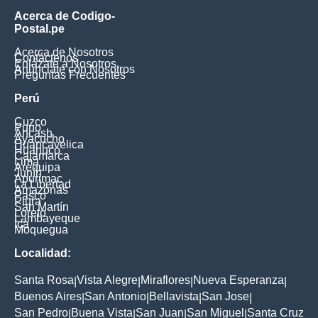
Acerca de Codigo-
Postal.pe
Acerca de Nosotros
Contáctenos
Enlázate a Nosotros
Anúnciate con Nosotros
Preguntas Frecuentes
Perú
Cuzco
Puno
Ancash
Ayacucho
Huancavelica
Huanuco
Cajamarca
Lima
Arequipa
Junín
Apurimac
La Libertad
Amazonas
Pasco
Piura
San Martín
Loreto
Lambayeque
Ica
Moquegua
Localidad:
Santa Rosa
Vista Alegre
Miraflores
Nueva Esperanza
|
|
|
|
Buenos Aires
San Antonio
Bellavista
San Jose
|
|
|
|
San Pedro
Buena Vista
San Juan
San Miguel
Santa Cruz
|
|
|
|