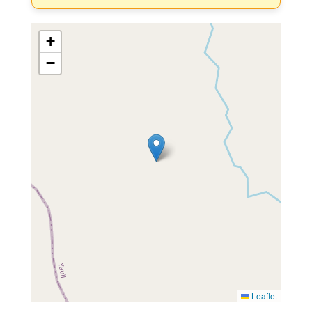
+
−
Leaflet